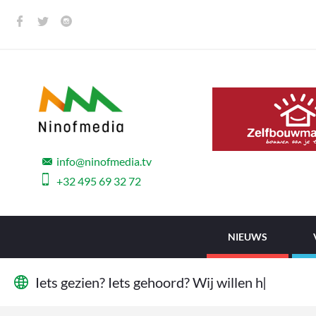
info@ninofmedia.tv
+32 495 69 32 72
NIEUWS
I
e
t
s
g
e
z
i
e
n
?
I
e
t
s
g
e
h
o
o
r
d
?
W
i
j
w
i
l
l
e
n
h
e
t
w
e
t
e
n