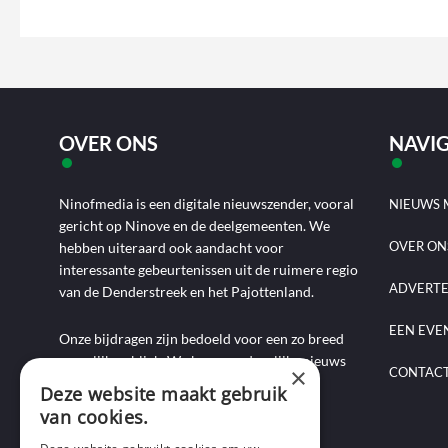
OVER ONS
NAVIG
Ninofmedia is een digitale nieuwszender, vooral
NIEUWS 
gericht op Ninove en de deelgemeenten. We
OVER ON
hebben uiteraard ook aandacht voor
interessante gebeurtenissen uit de ruimere regio
ADVERT
van de Denderstreek en het Pajottenland.
EEN EVE
Onze bijdragen zijn bedoeld voor een zo breed
mogelijk publiek. We brengen dagelijks nieuws
×
CONTAC
aan de hand van artikels, foto-, audio- en
Deze website maakt gebruik
videoverslagen, interviews, reportages en
van cookies.
commentaarstukken.