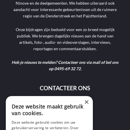
Ninove en de deelgemeenten. We hebben uiteraard ook
aandacht voor interessante gebeurtenissen uit de ruimere
regio van de Denderstreek en het Pajottenland.
Onze bijdragen zijn bedoeld voor een zo breed mogelijk
publiek. We brengen dagelijks nieuws aan de hand van
artikels, foto-, audio- en videoverslagen, interviews,
reportages en commentaarstukken.
Heb je nieuws te melden? Contacteer ons via mail of bel ons
op 0495-69 32 72.
CONTACTEER ONS
×
9400 Ninove
Deze website maakt gebruik
van cookies.
info@ninofmedia.tv
Deze website gebruikt cookies om uw
gebruikerservaring te verbeteren. Door
+32 495 69 32 72