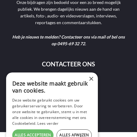
Onze bijdragen zijn bedoeld voor een zo breed mogelijk
publiek. We brengen dagelijks nieuws aan de hand van
artikels, foto-, audio- en videoverslagen, interviews,
reportages en commentaarstukken.
Heb je nieuws te melden? Contacteer ons via mail of bel ons
op 0495-69 32 72.
CONTACTEER ONS
×
Deze website maakt gebruik
9400 Ninove
van cookies.
info@ninofmedia.tv
Deze website gebruikt cookies om uw
gebruikerservaring te verbeteren. Door
+32 495 69 32 72
onze website te gebruiken, stemt u in met
alle cookies in overeenstemming met ons
Cookiebeleid.
Lees verder
ALLES ACCEPTEREN
ALLES AFWIJZEN