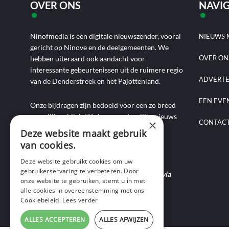
OVER ONS
NAVIG
Ninofmedia is een digitale nieuwszender, vooral
NIEUWS 
gericht op Ninove en de deelgemeenten. We
OVER ON
hebben uiteraard ook aandacht voor
interessante gebeurtenissen uit de ruimere regio
ADVERT
van de Denderstreek en het Pajottenland.
EEN EVE
Onze bijdragen zijn bedoeld voor een zo breed
mogelijk publiek. We brengen dagelijks nieuws
×
CONTAC
aan de hand van artikels, foto-, audio- en
Deze website maakt gebruik
videoverslagen, interviews, reportages en
van cookies.
commentaarstukken.
Deze website gebruikt cookies om uw
gebruikerservaring te verbeteren. Door
Heb je nieuws te melden? Contacteer ons via
onze website te gebruiken, stemt u in met
mail of bel ons op 0495-69 32 72.
alle cookies in overeenstemming met ons
Cookiebeleid.
Lees verder
ALLES ACCEPTEREN
ALLES AFWIJZEN