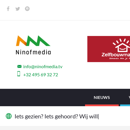
info@ninofmedia.tv
+32 495 69 32 72
NIEUWS
I
e
t
s
g
e
z
i
e
n
?
I
e
t
s
g
e
h
o
o
r
d
?
W
i
j
w
i
l
l
e
n
h
e
t
w
|