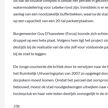
uit dat de situatie complex is omdat het perceel in gecon
watermodellering voor Lebeke rond zijn. Inmiddels is er ee
aanleg van een noodzakelijk bufferbekken, waarna de stad 
op een capaciteit van een 20-tal parkeerplaatsen.
Burgemeester Guy D’haeseleer (Forza) toonde zich echter 
druppel op een hete plaat. Volgens hem ligt het project 
destijds bij de realisatie van de site zelf voor voldoende
bij de stad te leggen.
De Jonge counterde die kritiek door te verwijzen naar de hi
het Ruimtelijk Uitvoeringsplan van 2007 zo opgelegd door 
dorpskern moest komen. Omdat het perceel dat oorspronke
bebouwd, moest de stad noodgedwongen uitwijken naar dit
hockeyclub en haar vele leden destijds onmogelijk in de st
JTR