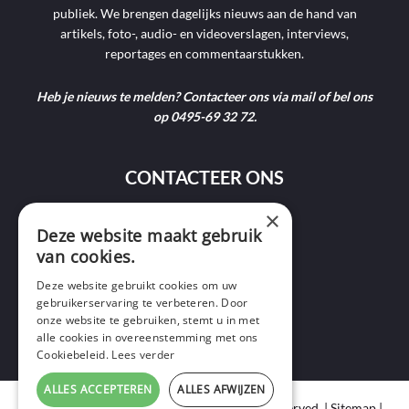
publiek. We brengen dagelijks nieuws aan de hand van
artikels, foto-, audio- en videoverslagen, interviews,
reportages en commentaarstukken.
Heb je nieuws te melden? Contacteer ons via mail of bel ons
op 0495-69 32 72.
CONTACTEER ONS
×
9400 Ninove
Deze website maakt gebruik
van cookies.
info@ninofmedia.tv
Deze website gebruikt cookies om uw
gebruikerservaring te verbeteren. Door
+32 495 69 32 72
onze website te gebruiken, stemt u in met
alle cookies in overeenstemming met ons
Cookiebeleid.
Lees verder
ALLES ACCEPTEREN
ALLES AFWIJZEN
Copyright © 2020 Ninof Media. All Rights Reserved. |
Sitemap
|