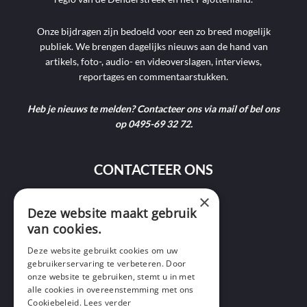
Onze bijdragen zijn bedoeld voor een zo breed mogelijk
publiek. We brengen dagelijks nieuws aan de hand van
artikels, foto-, audio- en videoverslagen, interviews,
reportages en commentaarstukken.
Heb je nieuws te melden? Contacteer ons via mail of bel ons
op 0495-69 32 72.
CONTACTEER ONS
×
9400 Ninove
Deze website maakt gebruik
van cookies.
info@ninofmedia.tv
Deze website gebruikt cookies om uw
gebruikerservaring te verbeteren. Door
+32 495 69 32 72
onze website te gebruiken, stemt u in met
alle cookies in overeenstemming met ons
Cookiebeleid.
Lees verder