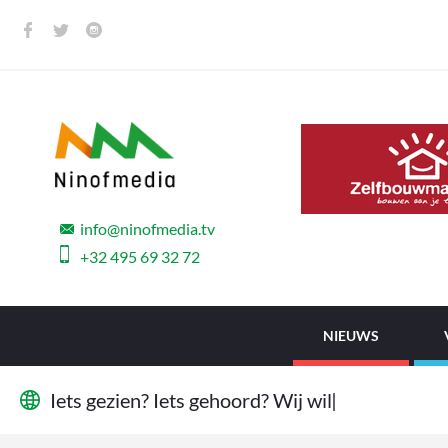
info@ninofmedia.tv
+32 495 69 32 72
NIEUWS
I
e
t
s
g
e
z
i
e
n
?
I
e
t
s
g
e
h
o
o
r
d
?
W
i
j
w
i
l
l
e
n
h
e
|