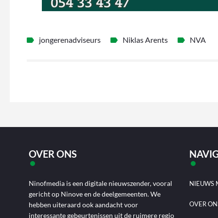
jongerenadviseurs
Niklas Arents
NVA
OVER ONS
NAVIG
Ninofmedia is een digitale nieuwszender, vooral
NIEUWS 
gericht op Ninove en de deelgemeenten. We
OVER ON
hebben uiteraard ook aandacht voor
interessante gebeurtenissen uit de ruimere regio