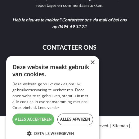
reportages en commentaarstukken.
Heb je nieuws te melden? Contacteer ons via mail of bel ons
op 0495-69 32 72.
CONTACTEER ONS
×
9400 Ninove
Deze website maakt gebruik
van cookies.
info@ninofmedia.tv
Deze website gebruikt cookies om uw
gebruikerservaring te verbeteren. Door
+32 495 69 32 72
onze website te gebruiken, stemt u in met
alle cookies in overeenstemming met ons
Cookiebeleid.
Lees verder
ALLES ACCEPTEREN
ALLES AFWIJZEN
Copyright © 2020 Ninof Media. All Rights Reserved. |
Sitemap
|
Cookie Policy
|
Privacy Policy
DETAILS WEERGEVEN