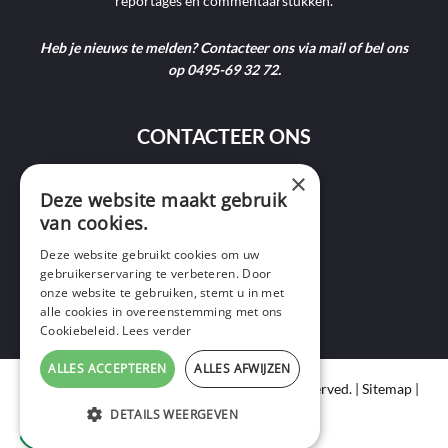
reportages en commentaarstukken.
Heb je nieuws te melden? Contacteer ons via mail of bel ons
op 0495-69 32 72.
CONTACTEER ONS
×
Deze website maakt gebruik
9400 Ninove
van cookies.
info@ninofmedia.tv
Deze website gebruikt cookies om uw
gebruikerservaring te verbeteren. Door
+32 495 69 32 72
onze website te gebruiken, stemt u in met
alle cookies in overeenstemming met ons
Cookiebeleid.
Lees verder
ALLES ACCEPTEREN
ALLES AFWIJZEN
Copyright © 2020 Ninof Media. All Rights Reserved. |
Sitemap
|
Cookie Policy
|
Privacy Policy
DETAILS WEERGEVEN
webdesign
by conversal