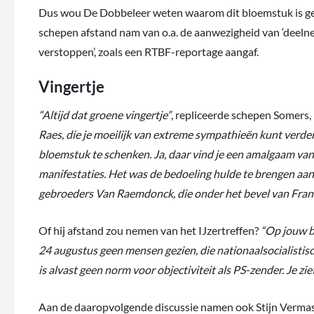
Dus wou De Dobbeleer weten waarom dit bloemstuk is ge
schepen afstand nam van o.a. de aanwezigheid van ‘deelne
verstoppen’, zoals een RTBF-reportage aangaf.
Vingertje
“Altijd dat groene vingertje”
, repliceerde schepen Somers,
Raes, die je moeilijk van extreme sympathieën kunt verde
bloemstuk te schenken. Ja, daar vind je een amalgaam van r
manifestaties. Het was de bedoeling hulde te brengen aa
gebroeders Van Raemdonck, die onder het bevel van Fransta
Of hij afstand zou nemen van het IJzertreffen?
“Op jouw be
24 augustus geen mensen gezien, die nationaalsocialistisc
is alvast geen norm voor objectiviteit als PS-zender. Je zi
Aan de daaropvolgende discussie namen ook Stijn Vermass