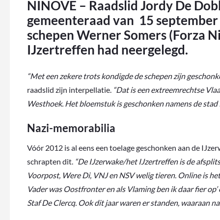
NINOVE – Raadslid Jordy De Dobb
gemeenteraad van 15 september g
schepen Werner Somers (Forza Ni
IJzertreffen had neergelegd.
“Met een zekere trots kondigde de schepen zijn geschonk
raadslid zijn interpellatie.
“Dat is een extreemrechtse Vla
Westhoek. Het bloemstuk is geschonken namens de stad 
Nazi-memorabilia
Vóór 2012 is al eens een toelage geschonken aan de IJzer
schrapten dit.
“De IJzerwake/het IJzertreffen is de afspli
Voorpost, Were Di, VNJ en NSV welig tieren. Online is het 
Vader was Oostfronter en als Vlaming ben ik daar fier op
Staf De Clercq. Ook dit jaar waren er standen, waaraan na