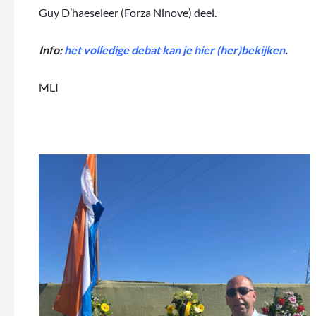
Guy D’haeseleer (Forza Ninove) deel.
Info:
het volledige debat kan je hier (her)bekijken
.
MLI