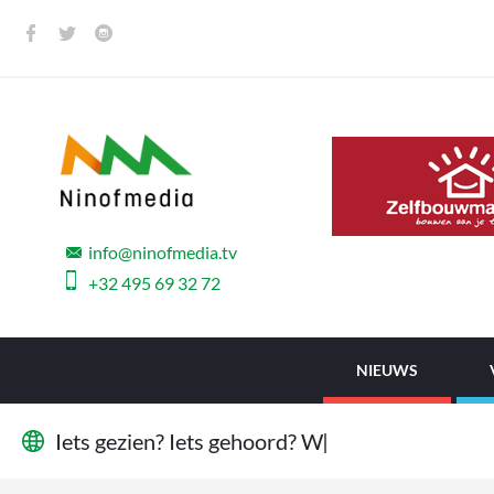
info@ninofmedia.tv
+32 495 69 32 72
NIEUWS
I
e
t
s
g
e
z
i
e
n
?
I
e
t
s
g
e
h
o
o
r
d
?
W
i
j
w
i
l
l
e
n
|