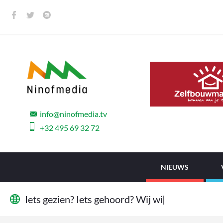
info@ninofmedia.tv
+32 495 69 32 72
NIEUWS
I
e
t
s
g
e
z
i
e
n
?
I
e
t
s
g
e
h
o
o
r
d
?
W
i
j
w
i
l
l
e
n
h
e
t
|