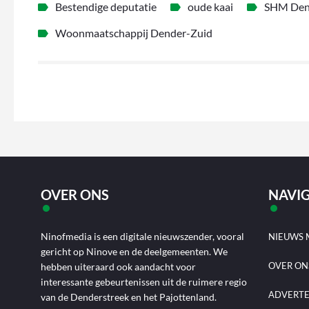
Bestendige deputatie
oude kaai
SHM Den
Woonmaatschappij Dender-Zuid
OVER ONS
NAVIG
Ninofmedia is een digitale nieuwszender, vooral
NIEUWS 
gericht op Ninove en de deelgemeenten. We
OVER ON
hebben uiteraard ook aandacht voor
interessante gebeurtenissen uit de ruimere regio
ADVERT
van de Denderstreek en het Pajottenland.