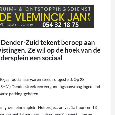
Dender-Zuid tekent beroep aan
stingen. Ze wil op de hoek van de
ersplein een sociaal
10 jaar oud, maar waren steeds uitgesteld. Op 23
 (SHM) Denderstreek een vergunningsaanvraag ingediend
arte parking’ geheten.
 groen binnenplein. Het project omvat 15 huur- en 13
rage met 34 parkeerplaatsen, een fietsenstalling en