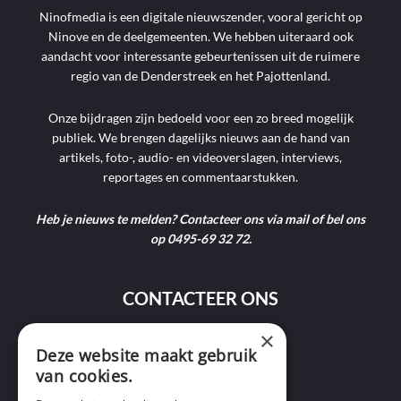
Ninofmedia is een digitale nieuwszender, vooral gericht op
Ninove en de deelgemeenten. We hebben uiteraard ook
aandacht voor interessante gebeurtenissen uit de ruimere
regio van de Denderstreek en het Pajottenland.
Onze bijdragen zijn bedoeld voor een zo breed mogelijk
publiek. We brengen dagelijks nieuws aan de hand van
artikels, foto-, audio- en videoverslagen, interviews,
reportages en commentaarstukken.
Heb je nieuws te melden? Contacteer ons via mail of bel ons
op 0495-69 32 72.
CONTACTEER ONS
×
9400 Ninove
Deze website maakt gebruik
van cookies.
info@ninofmedia.tv