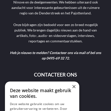
Ninove en de deelgemeenten. We hebben uiteraard ook
aandacht voor interessante gebeurtenissen uit de ruimere
regio van de Denderstreek en het Pajottenland.
Onze bijdragen zijn bedoeld voor een zo breed mogelijk
publiek. We brengen dagelijks nieuws aan de hand van
artikels, foto-, audio- en videoverslagen, interviews,
reportages en commentaarstukken.
Heb je nieuws te melden? Contacteer ons via mail of bel ons
op 0495-69 32 72.
CONTACTEER ONS
×
9400 Ninove
Deze website maakt gebruik
van cookies.
info@ninofmedia.tv
Deze website gebruikt cookies om uw
gebruikerservaring te verbeteren. Door
+32 495 69 32 72