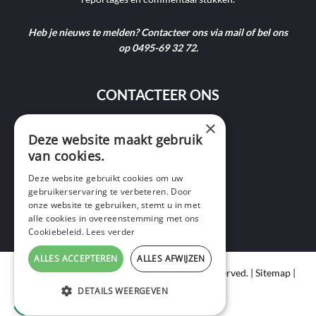
Heb je nieuws te melden? Contacteer ons via mail of bel ons
op 0495-69 32 72.
CONTACTEER ONS
×
9400 Ninove
Deze website maakt gebruik
van cookies.
info@ninofmedia.tv
Deze website gebruikt cookies om uw
gebruikerservaring te verbeteren. Door
+32 495 69 32 72
onze website te gebruiken, stemt u in met
alle cookies in overeenstemming met ons
Cookiebeleid.
Lees verder
ALLES ACCEPTEREN
ALLES AFWIJZEN
Copyright © 2020 Ninof Media. All Rights Reserved. |
Sitemap
|
Cookie Policy
|
Privacy Policy
DETAILS WEERGEVEN
webdesign
by conversal