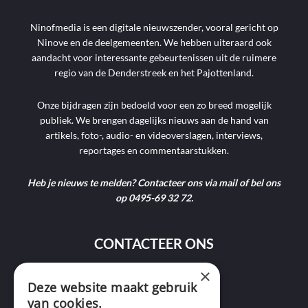
Ninofmedia is een digitale nieuwszender, vooral gericht op
Ninove en de deelgemeenten. We hebben uiteraard ook
aandacht voor interessante gebeurtenissen uit de ruimere
regio van de Denderstreek en het Pajottenland.
Onze bijdragen zijn bedoeld voor een zo breed mogelijk
publiek. We brengen dagelijks nieuws aan de hand van
artikels, foto-, audio- en videoverslagen, interviews,
reportages en commentaarstukken.
Heb je nieuws te melden? Contacteer ons via mail of bel ons
op 0495-69 32 72.
CONTACTEER ONS
×
9400 Ninove
Deze website maakt gebruik
van cookies.