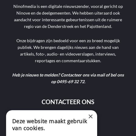
Ninofmedia is een digitale nieuwszender, vooral gericht op
Ninove en de deelgemeenten. We hebben uiteraard ook
aandacht voor interessante gebeurtenissen uit de ruimere
regio van de Denderstreek en het Pajottenland.
Onze bijdragen zijn bedoeld voor een zo breed mogelijk
publiek. We brengen dagelijks nieuws aan de hand van
artikels, foto-, audio- en videoverslagen, interviews,
reportages en commentaarstukken.
Heb je nieuws te melden? Contacteer ons via mail of bel ons
op 0495-69 32 72.
CONTACTEER ONS
×
9400 Ninove
Deze website maakt gebruik
van cookies.
info@ninofmedia.tv