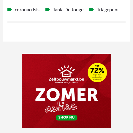
coronacrisis
Tania De Jonge
Triagepunt