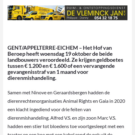
GENT/APPELTERRE-EICHEM – Het Hof van
Beroep heeft woensdag 19 oktober de beide
landbouwers veroordeeld. Ze krijgen geldboetes
tussen € 1.200 en € 1.600 of een vervangende
gevangenisstraf van 1 maand voor
dierenmishandeling.
Samen met Ninove en Geraardsbergen hadden de
dierenrechtenorganisaties Animal Rights en Gaia in 2020
een klacht ingediend voor drie feiten van
dierenmishandeling. Alfred V.S. en zijn zoon Marc V.S.
hadden een stier tot bloedens toe voortgesleept met een
tractor en een koe met een kabel rond de nek uit de