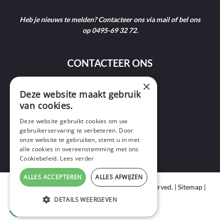
Heb je nieuws te melden? Contacteer ons via mail of bel ons
op 0495-69 32 72.
CONTACTEER ONS
×
9400 Ninove
Deze website maakt gebruik
van cookies.
info@ninofmedia.tv
Deze website gebruikt cookies om uw
gebruikerservaring te verbeteren. Door
+32 495 69 32 72
onze website te gebruiken, stemt u in met
alle cookies in overeenstemming met ons
Cookiebeleid.
Lees verder
ALLES ACCEPTEREN
ALLES AFWIJZEN
Copyright © 2020 Ninof Media. All Rights Reserved. |
Sitemap
|
Cookie Policy
|
Privacy Policy
DETAILS WEERGEVEN
webdesign
by conversal
STRIKT NOODZAKELIJK