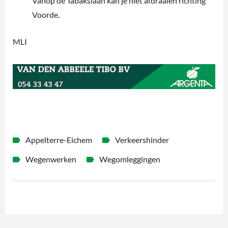
Vanop de Tabakslaan kan je niet afdraaien richting
Voorde.
MLI
Appelterre-Eichem
Verkeershinder
Wegenwerken
Wegomleggingen