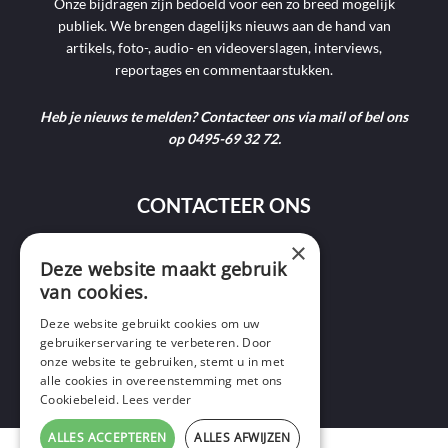
Onze bijdragen zijn bedoeld voor een zo breed mogelijk
publiek. We brengen dagelijks nieuws aan de hand van
artikels, foto-, audio- en videoverslagen, interviews,
reportages en commentaarstukken.
Heb je nieuws te melden? Contacteer ons via mail of bel ons
op 0495-69 32 72.
CONTACTEER ONS
×
9400 Ninove
Deze website maakt gebruik
van cookies.
info@ninofmedia.tv
Deze website gebruikt cookies om uw
gebruikerservaring te verbeteren. Door
+32 495 69 32 72
onze website te gebruiken, stemt u in met
alle cookies in overeenstemming met ons
Cookiebeleid.
Lees verder
ALLES ACCEPTEREN
ALLES AFWIJZEN