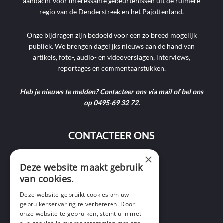
aandacht voor interessante gebeurtenissen uit de ruimere
regio van de Denderstreek en het Pajottenland.
Onze bijdragen zijn bedoeld voor een zo breed mogelijk
publiek. We brengen dagelijks nieuws aan de hand van
artikels, foto-, audio- en videoverslagen, interviews,
reportages en commentaarstukken.
Heb je nieuws te melden? Contacteer ons via mail of bel ons
op 0495-69 32 72.
CONTACTEER ONS
×
9400 Ninove
Deze website maakt gebruik
van cookies.
info@ninofmedia.tv
Deze website gebruikt cookies om uw
gebruikerservaring te verbeteren. Door
+32 495 69 32 72
onze website te gebruiken, stemt u in met
alle cookies in overeenstemming met ons