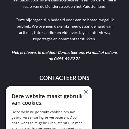
regio van de Denderstreek en het Pajottenland.
Onze bijdragen zijn bedoeld voor een zo breed mogelijk
publiek. We brengen dagelijks nieuws aan de hand van
artikels, foto-, audio- en videoverslagen, interviews,
reportages en commentaarstukken.
Heb je nieuws te melden? Contacteer ons via mail of bel ons
op 0495-69 32 72.
CONTACTEER ONS
×
9400 Ninove
Deze website maakt gebruik
van cookies.
info@ninofmedia.tv
Deze website gebruikt cookies om uw
gebruikerservaring te verbeteren. Door
+32 495 69 32 72
onze website te gebruiken, stemt u in met
alle cookies in overeenstemming met ons