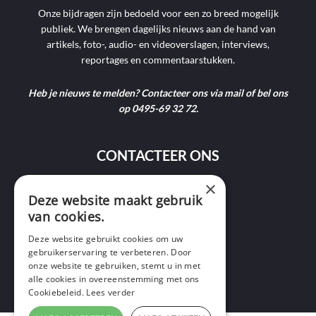
Onze bijdragen zijn bedoeld voor een zo breed mogelijk
publiek. We brengen dagelijks nieuws aan de hand van
artikels, foto-, audio- en videoverslagen, interviews,
reportages en commentaarstukken.
Heb je nieuws te melden? Contacteer ons via mail of bel ons
op 0495-69 32 72.
CONTACTEER ONS
×
9400 Ninove
Deze website maakt gebruik
van cookies.
info@ninofmedia.tv
Deze website gebruikt cookies om uw
gebruikerservaring te verbeteren. Door
+32 495 69 32 72
onze website te gebruiken, stemt u in met
alle cookies in overeenstemming met ons
Cookiebeleid.
Lees verder