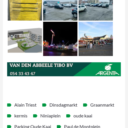
Alain Triest
Dinsdagmarkt
Graanmarkt
kermis
Niniaplein
oude kaai
Parking Oude Kaai
Paul de Montplein