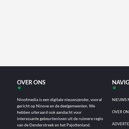
OVER ONS
NAVIG
Ninofmedia is een digitale nieuwszender, vooral
NIEUWS 
gericht op Ninove en de deelgemeenten. We
OVER ON
hebben uiteraard ook aandacht voor
interessante gebeurtenissen uit de ruimere regio
ADVERT
van de Denderstreek en het Pajottenland.