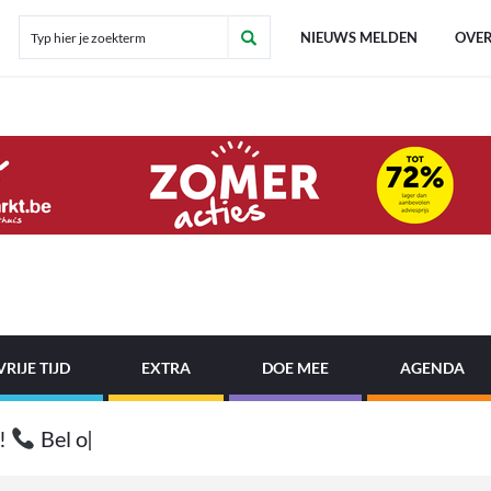
NIEUWS MELDEN
OVER
VRIJE TIJD
EXTRA
DOE MEE
AGENDA
!
B
e
l
o
n
z
e
t
i
p
l
i
j
|