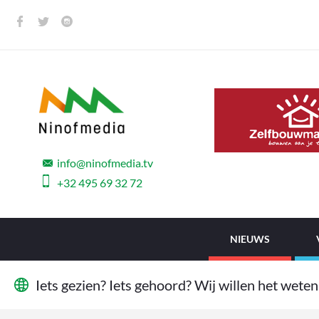
info@ninofmedia.tv
+32 495 69 32 72
NIEUWS
I
e
t
s
g
e
z
i
e
n
?
I
e
t
s
g
e
h
o
o
r
d
?
W
i
j
w
i
l
l
e
n
h
e
t
w
e
t
e
n