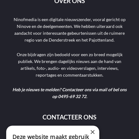
OVER ONS
Ninofmedia is een digitale nieuwszender, vooral gericht op
Ninove en de deelgemeenten. We hebben uiteraard ook
aandacht voor interessante gebeurtenissen uit de ruimere
regio van de Denderstreek en het Pajottenland.
Onze bijdragen zijn bedoeld voor een zo breed mogelijk
publiek. We brengen dagelijks nieuws aan de hand van
artikels, foto-, audio- en videoverslagen, interviews,
reportages en commentaarstukken.
Heb je nieuws te melden? Contacteer ons via mail of bel ons
op 0495-69 32 72.
CONTACTEER ONS
×
Deze website maakt gebruik
9400 Ninove