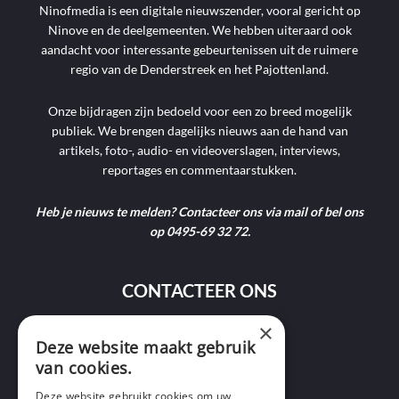
Ninofmedia is een digitale nieuwszender, vooral gericht op
Ninove en de deelgemeenten. We hebben uiteraard ook
aandacht voor interessante gebeurtenissen uit de ruimere
regio van de Denderstreek en het Pajottenland.
Onze bijdragen zijn bedoeld voor een zo breed mogelijk
publiek. We brengen dagelijks nieuws aan de hand van
artikels, foto-, audio- en videoverslagen, interviews,
reportages en commentaarstukken.
Heb je nieuws te melden? Contacteer ons via mail of bel ons
op 0495-69 32 72.
CONTACTEER ONS
×
Deze website maakt gebruik
9400 Ninove
van cookies.
info@ninofmedia.tv
Deze website gebruikt cookies om uw