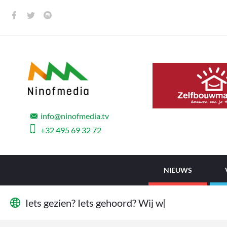
info@ninofmedia.tv
+32 495 69 32 72
NIEUWS
I
e
t
s
g
e
z
i
e
n
?
I
e
t
s
g
e
h
o
o
r
d
?
W
i
j
w
i
l
l
e
n
h
e
t
|