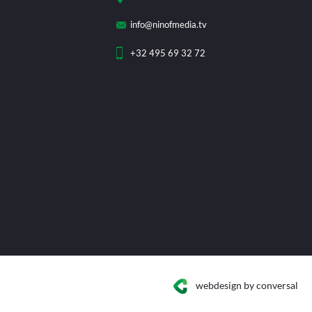
info@ninofmedia.tv
+32 495 69 32 72
webdesign
by conversal