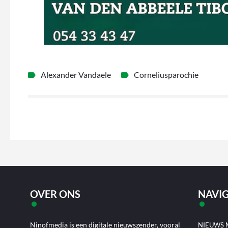
Alexander Vandaele
Corneliusparochie
OVER ONS
NAVIG
Ninofmedia is een digitale nieuwszender, vooral
NIEUWS 