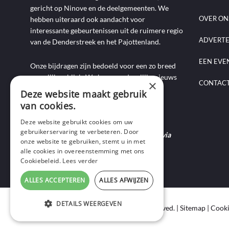
gericht op Ninove en de deelgemeenten. We
OVER ON
hebben uiteraard ook aandacht voor
interessante gebeurtenissen uit de ruimere regio
ADVERT
van de Denderstreek en het Pajottenland.
EEN EVE
Onze bijdragen zijn bedoeld voor een zo breed
mogelijk publiek. We brengen dagelijks nieuws
×
CONTAC
aan de hand van artikels, foto-, audio- en
Deze website maakt gebruik
videoverslagen, interviews, reportages en
van cookies.
commentaarstukken.
Deze website gebruikt cookies om uw
gebruikerservaring te verbeteren. Door
Heb je nieuws te melden? Contacteer ons via
onze website te gebruiken, stemt u in met
mail of bel ons op 0495-69 32 72.
alle cookies in overeenstemming met ons
Cookiebeleid.
Lees verder
ALLES ACCEPTEREN
ALLES AFWIJZEN
DETAILS WEERGEVEN
Copyright © 2020 Ninof Media. All Rights Reserved. |
Sitemap
|
Cooki
STRIKT NOODZAKELIJK