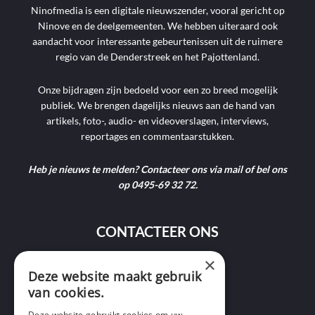
Ninofmedia is een digitale nieuwszender, vooral gericht op
Ninove en de deelgemeenten. We hebben uiteraard ook
aandacht voor interessante gebeurtenissen uit de ruimere
regio van de Denderstreek en het Pajottenland.
Onze bijdragen zijn bedoeld voor een zo breed mogelijk
publiek. We brengen dagelijks nieuws aan de hand van
artikels, foto-, audio- en videoverslagen, interviews,
reportages en commentaarstukken.
Heb je nieuws te melden? Contacteer ons via mail of bel ons
op 0495-69 32 72.
CONTACTEER ONS
×
9400 Ninove
Deze website maakt gebruik
van cookies.
info@ninofmedia.tv
Deze website gebruikt cookies om uw