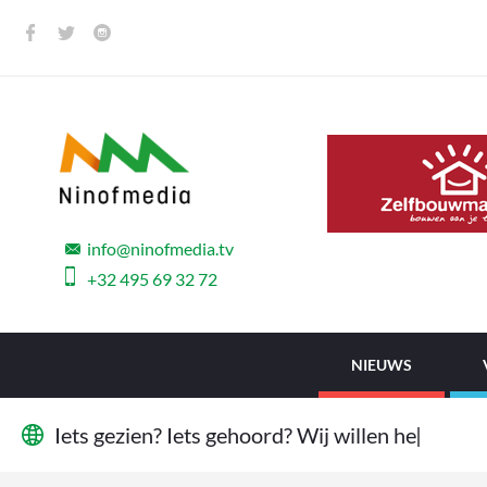
info@ninofmedia.tv
+32 495 69 32 72
NIEUWS
I
e
t
s
g
e
z
i
e
n
?
I
e
t
s
g
e
h
o
o
r
d
?
W
i
j
w
i
l
l
e
n
h
e
t
w
e
t
e
n