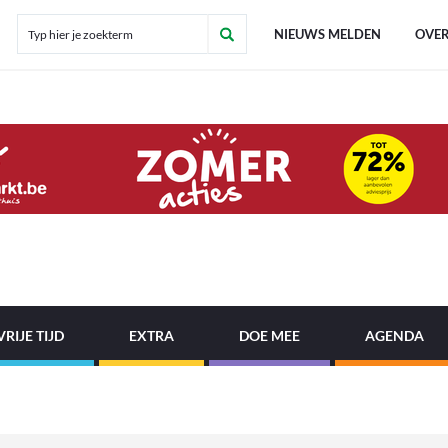
NIEUWS MELDEN
OVER
VRIJE TIJD
EXTRA
DOE MEE
AGENDA
!
B
e
l
|