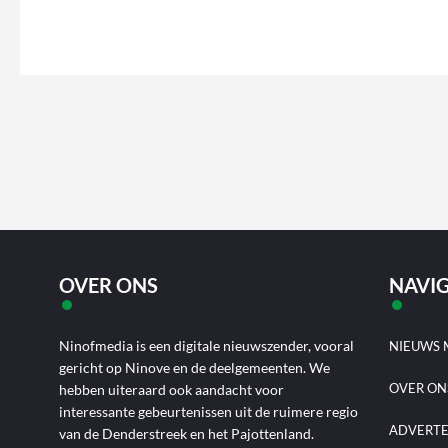
OVER ONS
NAVIG
Ninofmedia is een digitale nieuwszender, vooral
NIEUWS 
gericht op Ninove en de deelgemeenten. We
OVER ON
hebben uiteraard ook aandacht voor
interessante gebeurtenissen uit de ruimere regio
ADVERT
van de Denderstreek en het Pajottenland.