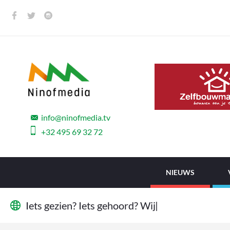
info@ninofmedia.tv
+32 495 69 32 72
NIEUWS
I
e
t
s
g
e
z
i
e
n
?
I
e
t
s
g
e
h
o
o
r
d
?
W
i
j
w
i
l
l
e
n
|