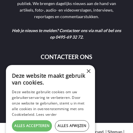
publiek. We brengen dagelijks nieuws aan de hand van
artikels, foto-, audio- en videoverslagen, interviews,
reportages en commentaarstukken.
Heb je nieuws te melden? Contacteer ons via mail of bel ons
op 0495-69 32 72.
CONTACTEER ONS
×
9400 Ninove
Deze website maakt gebruik
van cookies.
info@ninofmedia.tv
Deze website gebruikt cookies om uw
gebruikerservaring te verbeteren. Door
+32 495 69 32 72
onze website te gebruiken, stemt u in met
alle cookies in overeenstemming met ons
Cookiebeleid.
Lees verder
ALLES ACCEPTEREN
ALLES AFWIJZEN
Copyright © 2020 Ninof Media. All Rights Reserved. |
Sitemap
|