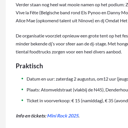
Verder staan nog heel wat mooie namen op het podium: Z
Vive la Fête (Belgische band rond Els Pynoo en Danny M
Alice Mae (opkomend talent uit Ninove) en dj Omdat Het
De organisatie voorziet opnieuw een grote tent op het fe
minder bekende dj’s voor sfeer aan de dj-stage. Met honger
tiental foodtrucks zorgen voor een heel divers aanbod.
Praktisch
Datum en uur: zaterdag 2 augustus, om12 uur (jeugd
Plaats: Atomveldstraat (vlakbij de N45), Denderho
Ticket in voorverkoop: € 15 (namiddag), € 35 (avond)
Info en tickets:
Mini Rock 2025
.