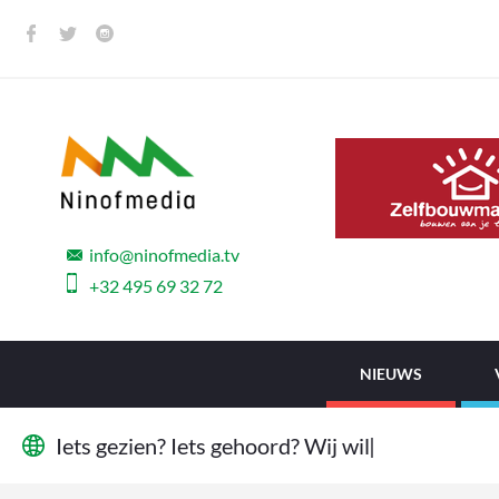
info@ninofmedia.tv
+32 495 69 32 72
NIEUWS
I
e
t
s
g
e
z
i
e
n
?
I
e
t
s
g
e
h
o
o
r
d
?
W
i
j
w
i
l
l
e
n
h
e
t
w
|