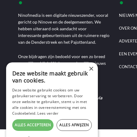
Ninofmedia is een digitale nieuwszender, vooral
NIEUWS 
gericht op Ninove en de deelgemeenten. We
OVER ON
hebben uiteraard ook aandacht voor
interessante gebeurtenissen uit de ruimere regio
ADVERT
van de Denderstreek en het Pajottenland.
EEN EVE
Onze bijdragen zijn bedoeld voor een zo breed
mogelijk publiek. We brengen dagelijks nieuws
×
CONTAC
aan de hand van artikels, foto-, audio- en
Deze website maakt gebruik
videoverslagen, interviews, reportages en
van cookies.
commentaarstukken.
Deze website gebruikt cookies om uw
gebruikerservaring te verbeteren. Door
Heb je nieuws te melden? Contacteer ons via
onze website te gebruiken, stemt u in met
mail of bel ons op 0495-69 32 72.
alle cookies in overeenstemming met ons
Cookiebeleid.
Lees verder
ALLES ACCEPTEREN
ALLES AFWIJZEN