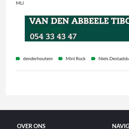
MLI
denderhoutem
Mini Rock
Niels Destadsb
OVER ONS
NAVIG