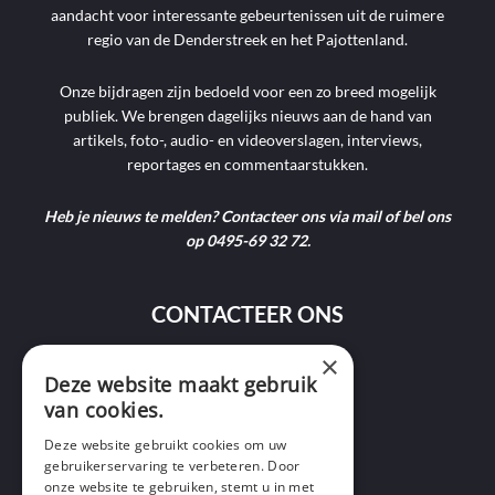
aandacht voor interessante gebeurtenissen uit de ruimere
regio van de Denderstreek en het Pajottenland.
Onze bijdragen zijn bedoeld voor een zo breed mogelijk
publiek. We brengen dagelijks nieuws aan de hand van
artikels, foto-, audio- en videoverslagen, interviews,
reportages en commentaarstukken.
Heb je nieuws te melden? Contacteer ons via mail of bel ons
op 0495-69 32 72.
CONTACTEER ONS
×
Deze website maakt gebruik
9400 Ninove
van cookies.
info@ninofmedia.tv
Deze website gebruikt cookies om uw
gebruikerservaring te verbeteren. Door
+32 495 69 32 72
onze website te gebruiken, stemt u in met