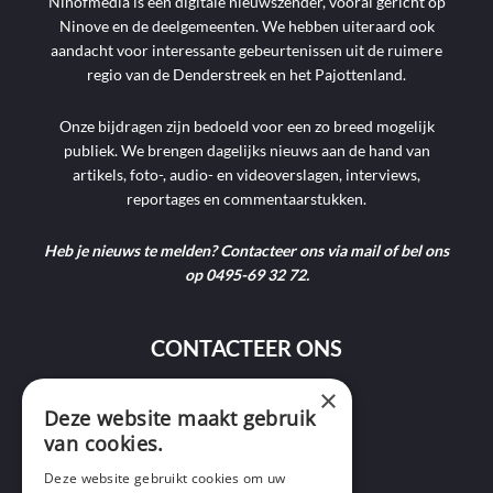
Ninofmedia is een digitale nieuwszender, vooral gericht op
Ninove en de deelgemeenten. We hebben uiteraard ook
aandacht voor interessante gebeurtenissen uit de ruimere
regio van de Denderstreek en het Pajottenland.
Onze bijdragen zijn bedoeld voor een zo breed mogelijk
publiek. We brengen dagelijks nieuws aan de hand van
artikels, foto-, audio- en videoverslagen, interviews,
reportages en commentaarstukken.
Heb je nieuws te melden? Contacteer ons via mail of bel ons
op 0495-69 32 72.
CONTACTEER ONS
×
9400 Ninove
Deze website maakt gebruik
van cookies.
info@ninofmedia.tv
Deze website gebruikt cookies om uw