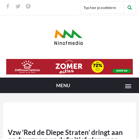
MENU
Vzw ‘Red de Diepe Straten’ dringt aan