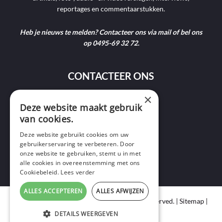
reportages en commentaarstukken.
Heb je nieuws te melden? Contacteer ons via mail of bel ons
op 0495-69 32 72.
CONTACTEER ONS
×
Deze website maakt gebruik
9400 Ninove
van cookies.
info@ninofmedia.tv
Deze website gebruikt cookies om uw
gebruikerservaring te verbeteren. Door
+32 495 69 32 72
onze website te gebruiken, stemt u in met
alle cookies in overeenstemming met ons
Cookiebeleid.
Lees verder
ALLES ACCEPTEREN
ALLES AFWIJZEN
Copyright © 2020 Ninof Media. All Rights Reserved. |
Sitemap
|
Cookie Policy
|
Privacy Policy
DETAILS WEERGEVEN