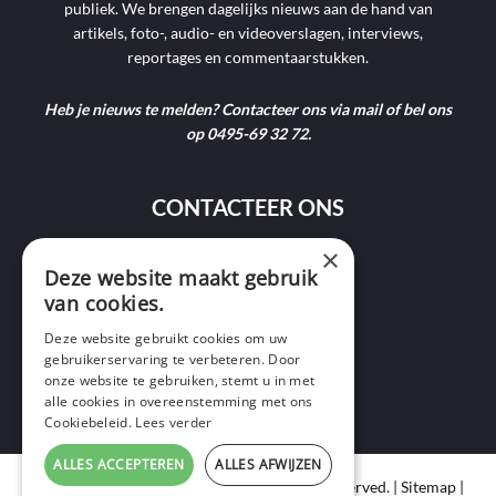
publiek. We brengen dagelijks nieuws aan de hand van
artikels, foto-, audio- en videoverslagen, interviews,
reportages en commentaarstukken.
Heb je nieuws te melden? Contacteer ons via mail of bel ons
op 0495-69 32 72.
CONTACTEER ONS
×
9400 Ninove
Deze website maakt gebruik
van cookies.
info@ninofmedia.tv
Deze website gebruikt cookies om uw
gebruikerservaring te verbeteren. Door
+32 495 69 32 72
onze website te gebruiken, stemt u in met
alle cookies in overeenstemming met ons
Cookiebeleid.
Lees verder
ALLES ACCEPTEREN
ALLES AFWIJZEN
Copyright © 2020 Ninof Media. All Rights Reserved. |
Sitemap
|