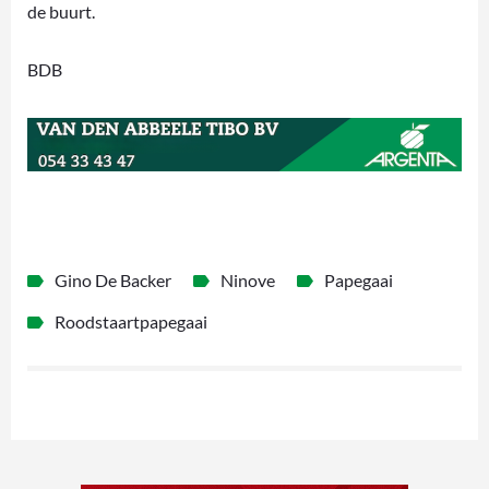
de buurt.
BDB
Gino De Backer
Ninove
Papegaai
Roodstaartpapegaai