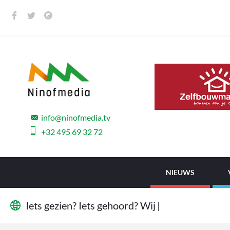
info@ninofmedia.tv
+32 495 69 32 72
NIEUWS
I
e
t
s
g
e
z
i
e
n
?
I
e
t
s
g
e
h
o
o
r
d
?
W
i
j
w
i
l
l
e
n
h
e
t
w
e
t
|