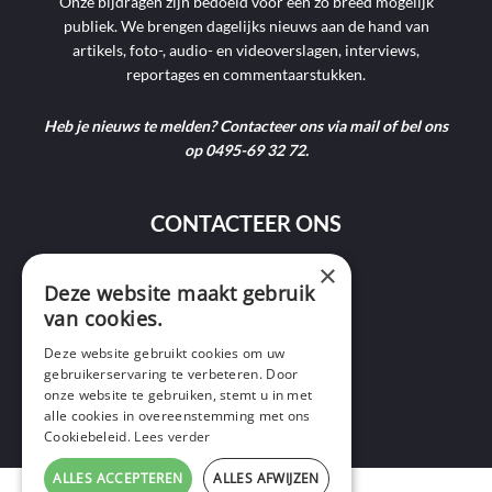
Onze bijdragen zijn bedoeld voor een zo breed mogelijk
publiek. We brengen dagelijks nieuws aan de hand van
artikels, foto-, audio- en videoverslagen, interviews,
reportages en commentaarstukken.
Heb je nieuws te melden? Contacteer ons via mail of bel ons
op 0495-69 32 72.
CONTACTEER ONS
×
Deze website maakt gebruik
9400 Ninove
van cookies.
info@ninofmedia.tv
Deze website gebruikt cookies om uw
gebruikerservaring te verbeteren. Door
+32 495 69 32 72
onze website te gebruiken, stemt u in met
alle cookies in overeenstemming met ons
Cookiebeleid.
Lees verder
ALLES ACCEPTEREN
ALLES AFWIJZEN