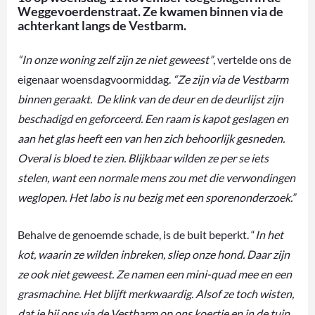
Weggevoerdenstraat. Ze kwamen binnen via de
achterkant langs de Vestbarm.
“In onze woning zelf zijn ze niet geweest”
, vertelde ons de
eigenaar woensdagvoormiddag.
“Ze zijn via de Vestbarm
binnen geraakt. De klink van de deur en de deurlijst zijn
beschadigd en geforceerd. Een raam is kapot geslagen en
aan het glas heeft een van hen zich behoorlijk gesneden.
Overal is bloed te zien. Blijkbaar wilden ze per se iets
stelen, want een normale mens zou met die verwondingen
weglopen. Het labo is nu bezig met een sporenonderzoek.”
Behalve de genoemde schade, is de buit beperkt. “
In het
kot, waarin ze wilden inbreken, sliep onze hond. Daar zijn
ze ook niet geweest. Ze namen een mini-quad mee en een
grasmachine. Het blijft merkwaardig. Alsof ze toch wisten,
dat je bij ons via de Vestbarm op ons koertje en in de tuin