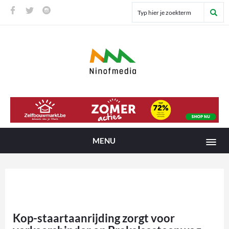
MENU
Kop-staartaanrijding zorgt voor