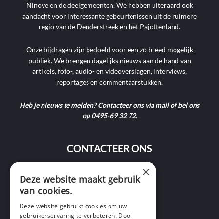
Ninove en de deelgemeenten. We hebben uiteraard ook
aandacht voor interessante gebeurtenissen uit de ruimere
regio van de Denderstreek en het Pajottenland.
Onze bijdragen zijn bedoeld voor een zo breed mogelijk
publiek. We brengen dagelijks nieuws aan de hand van
artikels, foto-, audio- en videoverslagen, interviews,
reportages en commentaarstukken.
Heb je nieuws te melden? Contacteer ons via mail of bel ons
op 0495-69 32 72.
CONTACTEER ONS
×
Deze website maakt gebruik
9400 Ninove
van cookies.
info@ninofmedia.tv
Deze website gebruikt cookies om uw
gebruikerservaring te verbeteren. Door
+32 495 69 32 72