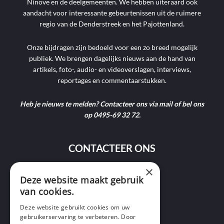
Ninove en de deelgemeenten. We hebben uiteraard ook
aandacht voor interessante gebeurtenissen uit de ruimere
regio van de Denderstreek en het Pajottenland.
Onze bijdragen zijn bedoeld voor een zo breed mogelijk
publiek. We brengen dagelijks nieuws aan de hand van
artikels, foto-, audio- en videoverslagen, interviews,
reportages en commentaarstukken.
Heb je nieuws te melden? Contacteer ons via mail of bel ons
op 0495-69 32 72.
CONTACTEER ONS
×
9400 Ninove
Deze website maakt gebruik
van cookies.
info@ninofmedia.tv
Deze website gebruikt cookies om uw
gebruikerservaring te verbeteren. Door
+32 495 69 32 72