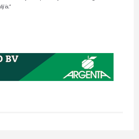
j is.”