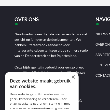
OVER ONS
NAVIG
Ninofmedia is een digitale nieuwszender, vooral
NIEUWS 
gericht op Ninove en de deelgemeenten. We
OVER ON
hebben uiteraard ook aandacht voor
interessante gebeurtenissen uit de ruimere regio
ADVERT
van de Denderstreek en het Pajottenland.
EEN EVE
Onze bijdragen zijn bedoeld voor een zo breed
mogelijk publiek. We brengen dagelijks nieuws
×
CONTAC
aan de hand van artikels, foto-, audio- en
Deze website maakt gebruik
videoverslagen, interviews, reportages en
van cookies.
commentaarstukken.
Deze website gebruikt cookies om uw
gebruikerservaring te verbeteren. Door
Heb je nieuws te melden? Contacteer ons via
onze website te gebruiken, stemt u in met
mail of bel ons op 0495-69 32 72.
alle cookies in overeenstemming met ons