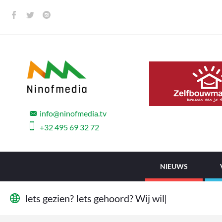
info@ninofmedia.tv
+32 495 69 32 72
NIEUWS
I
e
t
s
g
e
z
i
e
n
?
I
e
t
s
g
e
h
o
o
r
d
?
W
i
j
w
i
l
l
e
n
h
e
t
|