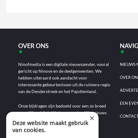
OVER ONS
NAVIG
Ninofmedia is een digitale nieuwszender, vooral
NIEUWS 
gericht op Ninove en de deelgemeenten. We
OVER ON
hebben uiteraard ook aandacht voor
interessante gebeurtenissen uit de ruimere regio
ADVERT
van de Denderstreek en het Pajottenland.
EEN EVE
Onze bijdragen zijn bedoeld voor een zo breed
mogelijk publiek. We brengen dagelijks nieuws
×
CONTAC
aan de hand van artikels, foto-, audio- en
Deze website maakt gebruik
videoverslagen, interviews, reportages en
van cookies.
commentaarstukken.