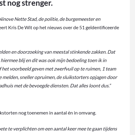
t nog strenger.
 Ninove Nette Stad, de politie, de burgemeester en
geert Kris De Wit op het nieuws over de 51 geïdentificeerde
elden en doorzoeking van meestal stinkende zakken. Dat
 hiermee blij en dit was ook mijn bedoeling toen ik in
f het voorbeeld geven met zwerfvuil op te ruimen, 1 team
 melden, sneller opruimen, de sluikstorters opjagen door
tadhuis met de bevoegde diensten. Dat alles loont dus.”
kstorten nog toenemen in aantal én in omvang.
ete te verplichten om een aantal keer mee te gaan tijdens