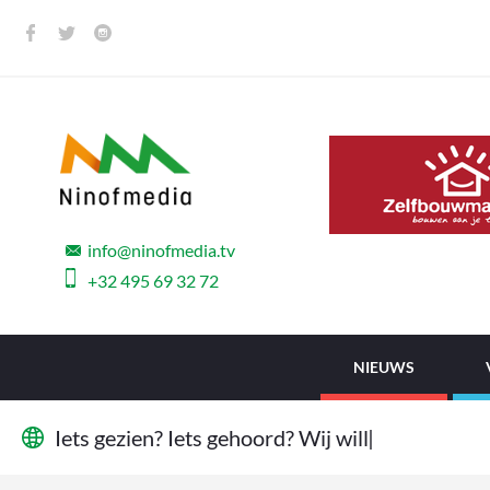
info@ninofmedia.tv
+32 495 69 32 72
NIEUWS
I
e
t
s
g
e
z
i
e
n
?
I
e
t
s
g
e
h
o
o
r
d
?
W
i
j
w
i
l
l
e
n
h
e
t
w
e
t
|