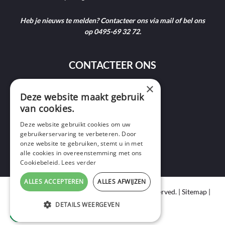
Heb je nieuws te melden? Contacteer ons via mail of bel ons
op 0495-69 32 72.
CONTACTEER ONS
×
Deze website maakt gebruik
9400 Ninove
van cookies.
info@ninofmedia.tv
Deze website gebruikt cookies om uw
gebruikerservaring te verbeteren. Door
+32 495 69 32 72
onze website te gebruiken, stemt u in met
alle cookies in overeenstemming met ons
Cookiebeleid.
Lees verder
ALLES ACCEPTEREN
ALLES AFWIJZEN
Copyright © 2020 Ninof Media. All Rights Reserved. |
Sitemap
|
Cookie Policy
|
Privacy Policy
DETAILS WEERGEVEN
webdesign
by conversal
STRIKT NOODZAKELIJK