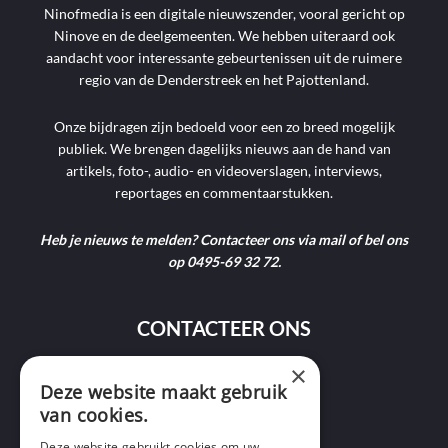
Ninofmedia is een digitale nieuwszender, vooral gericht op
Ninove en de deelgemeenten. We hebben uiteraard ook
aandacht voor interessante gebeurtenissen uit de ruimere
regio van de Denderstreek en het Pajottenland.
Onze bijdragen zijn bedoeld voor een zo breed mogelijk
publiek. We brengen dagelijks nieuws aan de hand van
artikels, foto-, audio- en videoverslagen, interviews,
reportages en commentaarstukken.
Heb je nieuws te melden? Contacteer ons via mail of bel ons
op 0495-69 32 72.
CONTACTEER ONS
×
9400 Ninove
Deze website maakt gebruik
van cookies.
info@ninofmedia.tv
Deze website gebruikt cookies om uw