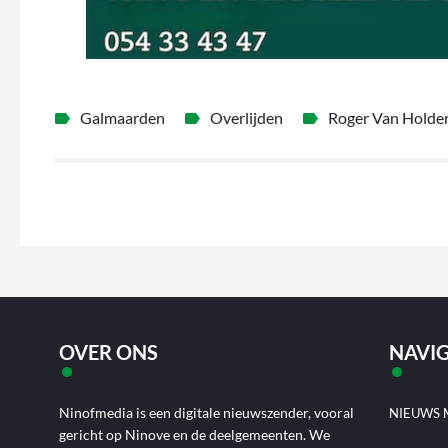
Galmaarden
Overlijden
Roger Van Holde
OVER ONS
NAVIG
Ninofmedia is een digitale nieuwszender, vooral
NIEUWS 
gericht op Ninove en de deelgemeenten. We