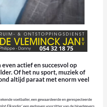
en actief en succesvol op
der. Of het nu sport, muziek of
ond altijd paraat met enorm veel
itstekende voetballer, een gewaardeerde en gerespecteerde
elpt Elkander’
, een gedreven voorzitter van de bloedgevers