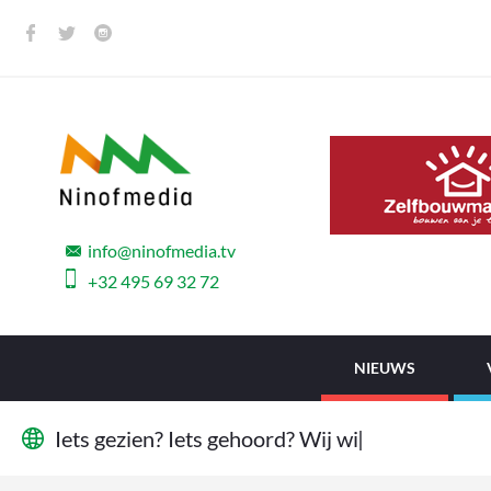
info@ninofmedia.tv
+32 495 69 32 72
NIEUWS
I
e
t
s
g
e
z
i
e
n
?
I
e
t
s
g
e
h
o
o
r
d
?
W
i
j
w
i
l
l
e
n
h
e
t
w
e
|