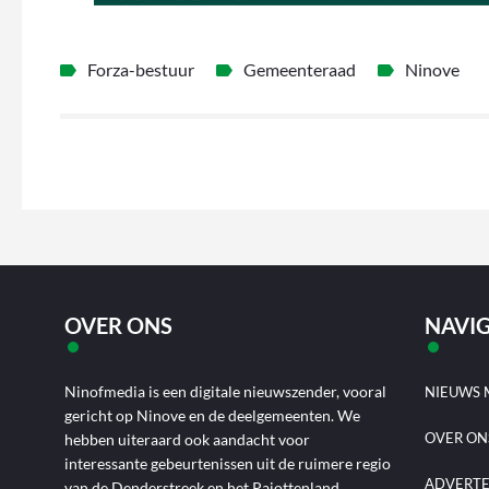
Forza-bestuur
Gemeenteraad
Ninove
OVER ONS
NAVIG
Ninofmedia is een digitale nieuwszender, vooral
NIEUWS 
gericht op Ninove en de deelgemeenten. We
OVER ON
hebben uiteraard ook aandacht voor
interessante gebeurtenissen uit de ruimere regio
ADVERT
van de Denderstreek en het Pajottenland.