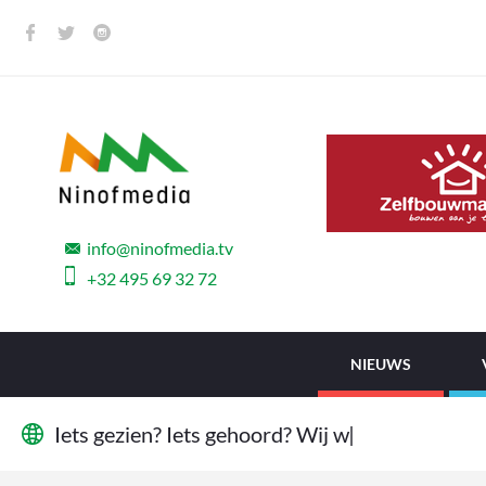
info@ninofmedia.tv
+32 495 69 32 72
NIEUWS
I
e
t
s
g
e
z
i
e
n
?
I
e
t
s
g
e
h
o
o
r
d
?
W
i
j
w
i
l
l
e
n
h
e
|