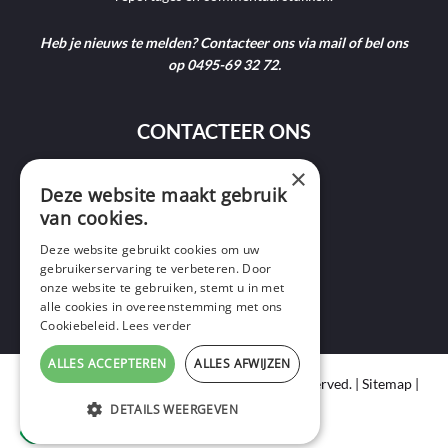
Heb je nieuws te melden? Contacteer ons via mail of bel ons
op 0495-69 32 72.
CONTACTEER ONS
×
9400 Ninove
Deze website maakt gebruik
van cookies.
info@ninofmedia.tv
Deze website gebruikt cookies om uw
gebruikerservaring te verbeteren. Door
+32 495 69 32 72
onze website te gebruiken, stemt u in met
alle cookies in overeenstemming met ons
Cookiebeleid.
Lees verder
ALLES ACCEPTEREN
ALLES AFWIJZEN
Copyright © 2020 Ninof Media. All Rights Reserved. |
Sitemap
|
Cookie Policy
|
Privacy Policy
DETAILS WEERGEVEN
webdesign
by conversal