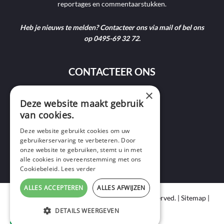
reportages en commentaarstukken.
Heb je nieuws te melden? Contacteer ons via mail of bel ons
op 0495-69 32 72.
CONTACTEER ONS
×
Deze website maakt gebruik
9400 Ninove
van cookies.
info@ninofmedia.tv
Deze website gebruikt cookies om uw
gebruikerservaring te verbeteren. Door
+32 495 69 32 72
onze website te gebruiken, stemt u in met
alle cookies in overeenstemming met ons
Cookiebeleid.
Lees verder
ALLES ACCEPTEREN
ALLES AFWIJZEN
Copyright © 2020 Ninof Media. All Rights Reserved. |
Sitemap
|
Cookie Policy
|
Privacy Policy
DETAILS WEERGEVEN
webdesign
by conversal